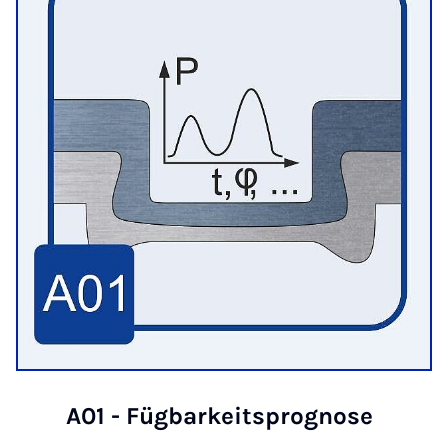
A01 - Füg­­­ba­r­keits­pro­­­gno­­­se