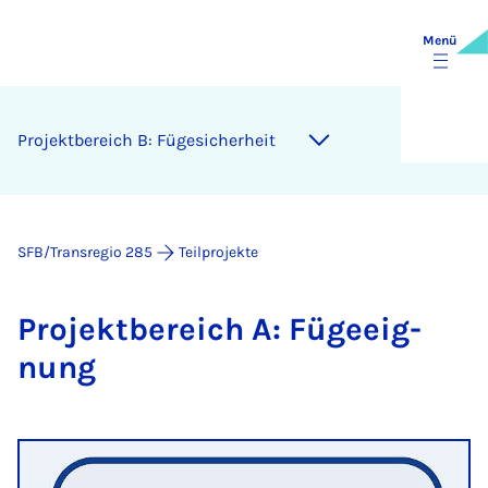
Menü
Pro­jekt­be­reich B: Fü­ge­si­cher­heit
SFB/Transregio 285
Teilprojekte
Pro­jekt­be­reich A: Fü­ge­eig­
nung