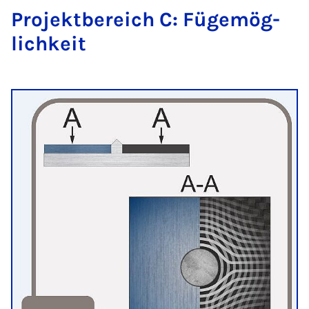
Pro­jekt­be­reich C: Fü­gemög­
lich­keit