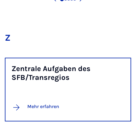
Z
Zen­tra­le Auf­­­ga­­ben des
SFB/Trans­re­­gi­os
Mehr erfahren