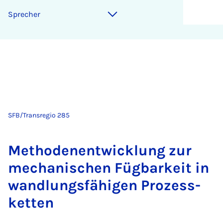
Spre­cher
SFB/Transregio 285
Me­tho­den­ent­wick­lung zur
me­cha­ni­schen Füg­bar­keit in
wand­lungs­fä­hi­gen Pro­zess­
ket­ten